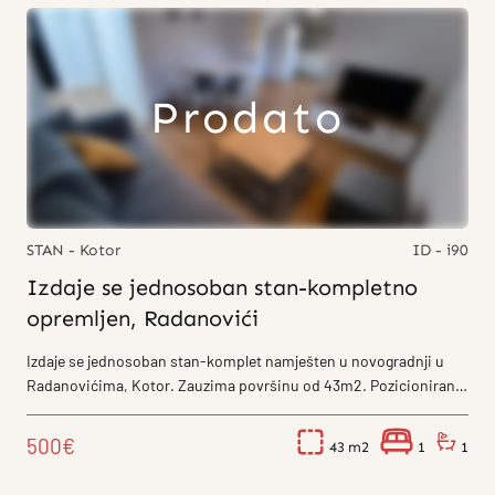
Prodato
STAN - Kotor
ID - i90
Izdaje se jednosoban stan-kompletno
opremljen, Radanovići
Izdaje se jednosoban stan-komplet namješten u novogradnji u
Radanovićima, Kotor. Zauzima površinu od 43m2. Pozicioniran
je na I...
500€
43
1
1