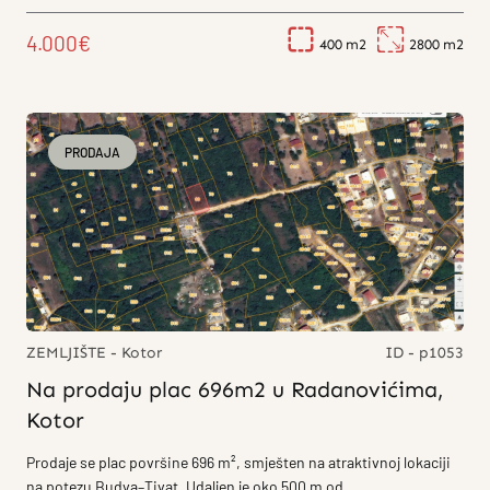
4.000€
400
2800
PRODAJA
ZEMLJIŠTE - Kotor
ID - p1053
Na prodaju plac 696m2 u Radanovićima,
Kotor
Prodaje se plac površine 696 m², smješten na atraktivnoj lokaciji
na potezu Budva–Tivat. Udaljen je oko 500 m od...