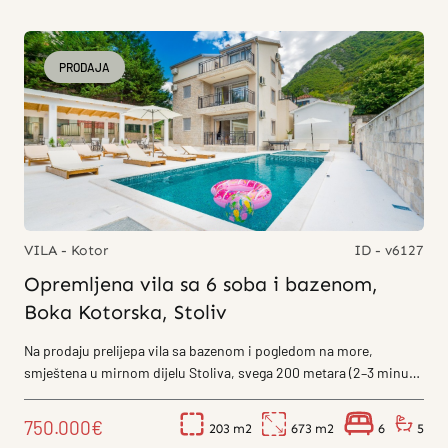
PRODAJA
VILA - Kotor
ID - v6127
Opremljena vila sa 6 soba i bazenom,
Boka Kotorska, Stoliv
Na prodaju prelijepa vila sa bazenom i pogledom na more,
smještena u mirnom dijelu Stoliva, svega 200 metara (2–3 minuta
hoda) od obale....
750.000€
203
673
6
5