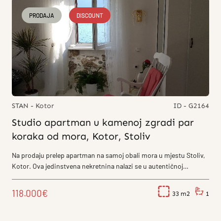
PRODAJA
DISCOUNT
STAN - Kotor
ID - G2164
Studio apartman u kamenoj zgradi par
koraka od mora, Kotor, Stoliv
Na prodaju prelep apartman na samoj obali mora u mjestu Stoliv,
Kotor. Ova jedinstvena nekretnina nalazi se u autentičnoj
kamenoj zgradi starog...
118.000€
33
1