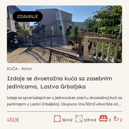
IZDAVANJE
KUĆA - Kotor
Izdaje se dvoetažna kuća sa zasebnim
jedinicama, Lastva Grbaljska
Izdaje se sprat (adaptiran u jednosoban stan) u dvoetažnoj kući sa
parkingom u Lastvi Grbaljskoj. Ukupuno ima 50m2+dvorište od
119m2. ...
450€
50
119
3
2