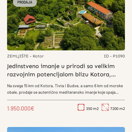
PRODAJA
ZEMLJIŠTE - Kotor
ID - P1090
Jedinstveno imanje u prirodi sa velikim
razvojnim potencijalom blizu Kotora,
Tivta i Kotora
Na svega 15 km od Kotora, Tivta i Budve, a samo 6 km od morske
obale, prodaje se autentično mediteransko imanje koje spaja
tradiciju, mir prirodnog...
1.950.000€
350
7200