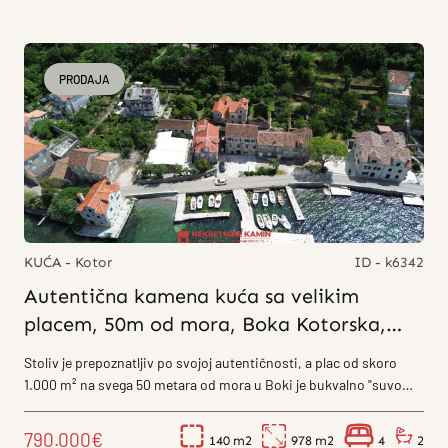
PRODAJA
KUĆA - Kotor
ID - k6342
Autentična kamena kuća sa velikim
placem, 50m od mora, Boka Kotorska,
Stoliv
Stoliv je prepoznatljiv po svojoj autentičnosti, a plac od skoro
1.000 m² na svega 50 metara od mora u Boki je bukvalno "suvo
zlato" na...
790.000€
140
978
4
2