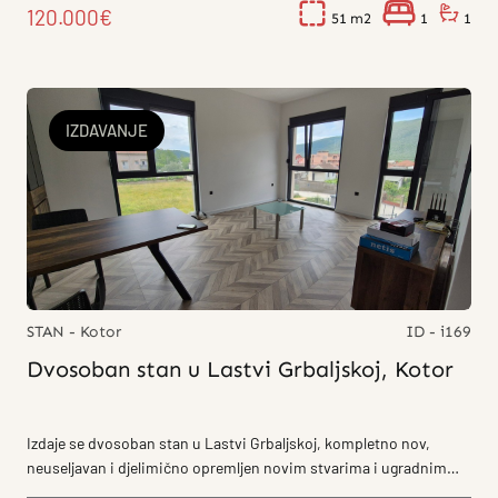
120.000€
51
1
1
IZDAVANJE
STAN - Kotor
ID - i169
Dvosoban stan u Lastvi Grbaljskoj, Kotor
Izdaje se dvosoban stan u Lastvi Grbaljskoj, kompletno nov,
neuseljavan i djelimično opremljen novim stvarima i ugradnim
namještajem. Stan...