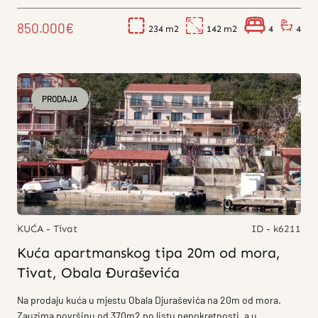
850.000€
234
142
4
4
PRODAJA
KUĆA - Tivat
ID - k6211
Kuća apartmanskog tipa 20m od mora,
Tivat, Obala Đuraševića
Na prodaju kuća u mjestu Obala Djuraševića na 20m od mora.
Zauzima površinu od 370m2 po listu nepokretnosti, a u