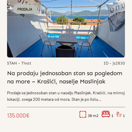
PRODAJA
STAN - Tivat
ID - js2830
Na prodaju jednosoban stan sa pogledom
na more – Krašići, naselje Maslinjak
Prodaje se jednosoban stan u naselju Maslinjak, Krašići, na mirnoj
lokaciji, svega 200 metara od mora. Stan je po listu
nepokretnosti...
135.000€
38
1
1