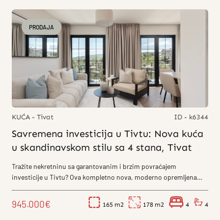
PRODAJA
KUĆA - Tivat
ID - k6344
Savremena investicija u Tivtu: Nova kuća
u skandinavskom stilu sa 4 stana, Tivat
Tražite nekretninu sa garantovanim i brzim povraćajem
investicije u Tivtu? Ova kompletno nova, moderno opremljena
kuća u naselju Brda nudi...
945.000€
165
178
4
4