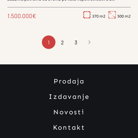
stvarnosti ima 512m2...
1.500.000€
370
500
1
2
3
Prodaja
Izdavanje
Novosti
Kontakt