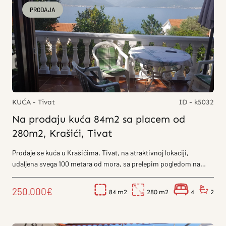
PRODAJA
KUĆA - Tivat
ID - k5032
Na prodaju kuća 84m2 sa placem od
280m2, Krašići, Tivat
Prodaje se kuća u Krašićima, Tivat, na atraktivnoj lokaciji,
udaljena svega 100 metara od mora, sa prelepim pogledom na
Bokokotorski zaliv....
250.000€
84
280
4
2