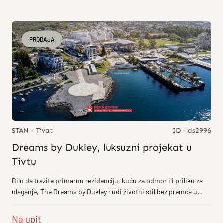
PRODAJA
STAN - Tivat
ID - ds2996
Dreams by Dukley, luksuzni projekat u
Tivtu
Bilo da tražite primarnu rezidenciju, kuću za odmor ili priliku za
ulaganje, The Dreams by Dukley nudi životni stil bez premca u
smislu...
Na upit