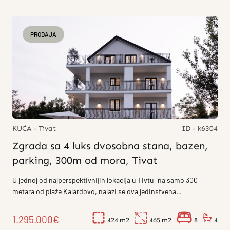
PRODAJA
KUĆA - Tivat
ID - k6304
Zgrada sa 4 luks dvosobna stana, bazen,
parking, 300m od mora, Tivat
U jednoj od najperspektivnijih lokacija u Tivtu, na samo 300
metara od plaže Kalardovo, nalazi se ova jedinstvena
četvorospratna kuća, pažljivo...
1.295.000€
424
465
8
4