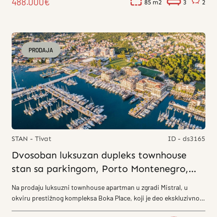
488.000€
85
3
2
PRODAJA
STAN - Tivat
ID - ds3165
Dvosoban luksuzan dupleks townhouse
stan sa parkingom, Porto Montenegro,
Tivat
Na prodaju luksuzni townhouse apartman u zgradi Mistral, u
okviru prestižnog kompleksa Boka Place, koji je deo ekskluzivnog
naselja Porto Montenegro...