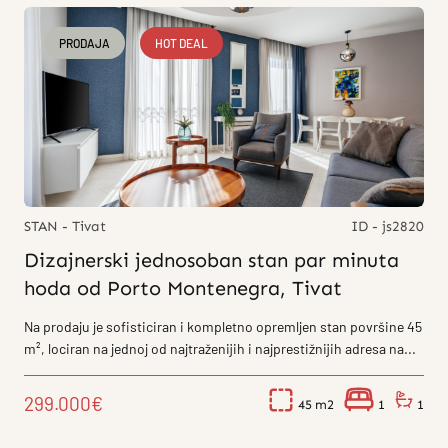
PRODAJA
HOT DEAL
STAN - Tivat
ID - js2820
Dizajnerski jednosoban stan par minuta
hoda od Porto Montenegra, Tivat
Na prodaju je sofisticiran i kompletno opremljen stan površine 45
m², lociran na jednoj od najtraženijih i najprestižnijih adresa na...
299.000€
45
1
1