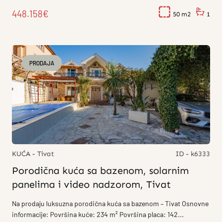
448.158€
50
1
PRODAJA
KUĆA - Tivat
ID - k6333
Porodična kuća sa bazenom, solarnim
panelima i video nadzorom, Tivat
Na prodaju luksuzna porodična kuća sa bazenom – Tivat Osnovne
informacije: Površina kuće: 234 m² Površina placa: 142...