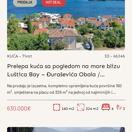
PRODAJA
HOT DEAL
KUĆA - Tivat
ID - k6346
Prelepa kuća sa pogledom na more blizu
Luštica Bay – Đuraševića Obala /
Kaluđerovina
Na prodaju je izuzetna, kompletno opremljena kuća površine 160
m², smještena na placu od 326 m² na jednoj od najmirnijih i...
630.000€
160
324
4
3