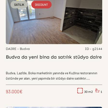
SATILIK
DISCOUNT
DAIRE - Budva
ID - g2144
Budva da yeni bina da satılık stüdyo daire
Budva, Lazi'de, Boka marketinin yanında ve Kužina restoranının
üstünde yer alan, yeni yapımda bir stüdyo daire satılıktır....
93.000€
30
1