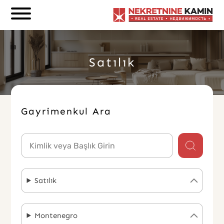
Hoşgeldin
Genelde Birkaç Dk İçerisinde Dönüş Yapıyoruz
Satılık
Gayrimenkul Ara
Satılık
Montenegro