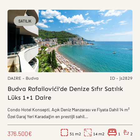
SATILIK
DAIRE - Budva
ID - js2829
Budva Rafailovići’de Denize Sıfır Satılık
Lüks 1+1 Daire
Condo Hotel Konsepti, Açık Deniz Manzarası ve Fiyata Dahil 14 m²
Özel Garaj Yeri Karadağ’ın en prestijli sahil...
376.500€
51
14
1
2