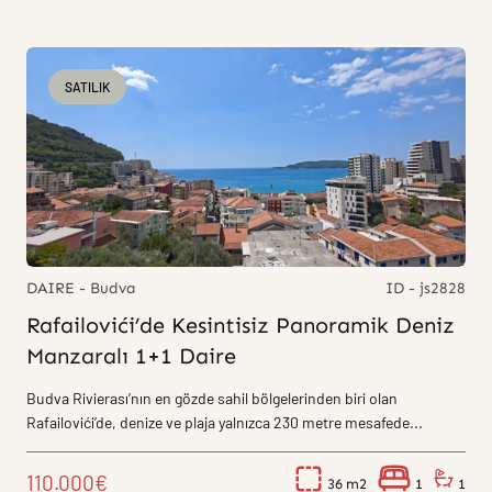
SATILIK
DAIRE - Budva
ID - js2828
Rafailovići’de Kesintisiz Panoramik Deniz
Manzaralı 1+1 Daire
Budva Rivierası’nın en gözde sahil bölgelerinden biri olan
Rafailovići’de, denize ve plaja yalnızca 230 metre mesafede...
110.000€
36
1
1