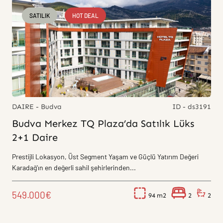
SATILIK
HOT DEAL
DAIRE - Budva
ID - ds3191
Budva Merkez TQ Plaza’da Satılık Lüks
2+1 Daire
Prestijli Lokasyon, Üst Segment Yaşam ve Güçlü Yatırım Değeri
Karadağ’ın en değerli sahil şehirlerinden...
549.000€
94
2
2