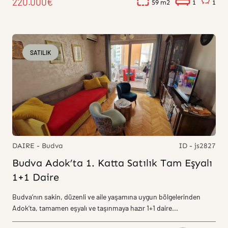
220.000€
59
1
1
SATILIK
DAIRE - Budva
ID - js2827
Budva Adok’ta 1. Katta Satılık Tam Eşyalı
1+1 Daire
Budva’nın sakin, düzenli ve aile yaşamına uygun bölgelerinden
Adok’ta, tamamen eşyalı ve taşınmaya hazır 1+1 daire...