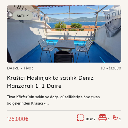
SATILIK
DAIRE - Tivat
ID - js2830
Krašići Maslinjak’ta satılık Deniz
Manzaralı 1+1 Daire
Tivat Körfezi’nin sakin ve doğal güzellikleriyle öne çıkan
bölgelerinden Krašići –...
135.000€
38
1
1