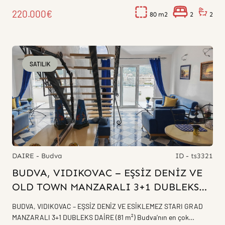
220.000€
80
2
2
SATILIK
DAIRE - Budva
ID - ts3321
BUDVA, VIDIKOVAC – EŞSİZ DENİZ VE
OLD TOWN MANZARALI 3+1 DUBLEKS
DAİRE (81 m²)
BUDVA, VIDIKOVAC – EŞSİZ DENİZ VE ESİKLEMEZ STARI GRAD
MANZARALI 3+1 DUBLEKS DAİRE (81 m²) Budva’nın en çok