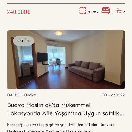
aranan,...
240.000€
81
3
2
SATILIK
DAIRE - Budva
ID - ds3192
Budva Maslinjak’ta Mükemmel
Lokasyonda Aile Yaşamına Uygun satılık
2+1 Daire
Karadağ’ın en çok talep gören şehirlerinden biri olan Budva’da,
Maslinjak bölgesinde, Maslina Caddesi üzerinde...