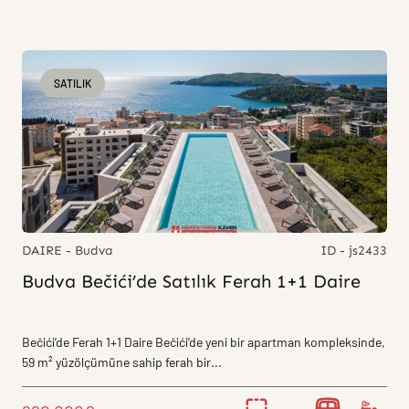
SATILIK
DAIRE - Budva
ID - js2433
Budva Bečići’de Satılık Ferah 1+1 Daire
Bečići’de Ferah 1+1 Daire Bečići’de yeni bir apartman kompleksinde,
59 m² yüzölçümüne sahip ferah bir...