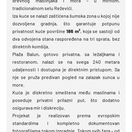
drevnog maslinjaka i mora – u mirnom,
tradicionalnom selu Reževići.
Iza kuće se nalazi zaštićena šumska zona u kojoj nije
dozvoljena gradnja, što garantuje potpunu
privatnost kuće površine
186 m²
, koja se sastoji od
dva odvojena stana raspoređena na tri sprata, bez
direktnih komšija.
Plaža Balun, gotovo privatna, sa ležaljkama i
restoranom, nalazi se na svega 240 metara
udaljenosti i dostupna je direktnim pristupom. Sa
nje se pruža predivan pogled na zalazak sunca u
more.
Kuća je diskretno smeštena među maslinama i
poseduje privatni prilazni put, što dodatno
osigurava mir i diskreciju.
Projekat je realizovan prema evropskim
standardima i kompletno dokumentovan
fotografijama tokom izgradnje. Tokom svih faza – od