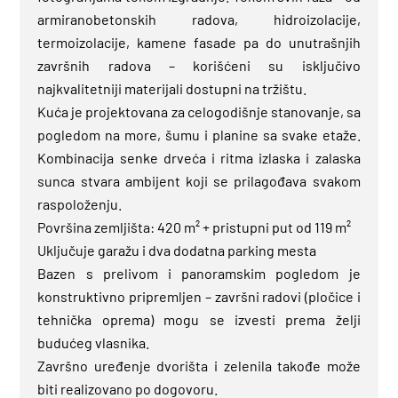
armiranobetonskih radova, hidroizolacije,
termoizolacije, kamene fasade pa do unutrašnjih
završnih radova – korišćeni su isključivo
najkvalitetniji materijali dostupni na tržištu.
Kuća je projektovana za celogodišnje stanovanje, sa
pogledom na more, šumu i planine sa svake etaže.
Kombinacija senke drveća i ritma izlaska i zalaska
sunca stvara ambijent koji se prilagođava svakom
raspoloženju.
Površina zemljišta: 420 m² + pristupni put od 119 m²
Uključuje garažu i dva dodatna parking mesta
Bazen s prelivom i panoramskim pogledom je
konstruktivno pripremljen – završni radovi (pločice i
tehnička oprema) mogu se izvesti prema želji
budućeg vlasnika.
Završno uređenje dvorišta i zelenila takođe može
biti realizovano po dogovoru.