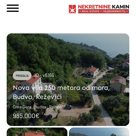
ID - v6165
PRODAJA
Nova vila 250 metara od mora,
Budva, Reževići
Crna Gora , Budva , Reževići
985.000€