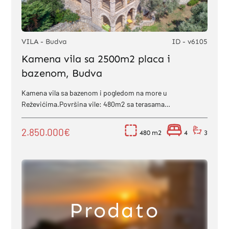
VILA - Budva
ID - v6105
Kamena vila sa 2500m2 placa i
bazenom, Budva
Kamena vila sa bazenom i pogledom na more u
Reževićima.Površina vile: 480m2 sa terasama
(302m2+65m2+terase)Površina placa: 2473m2Plac je...
2.850.000€
480
4
3
Prodato