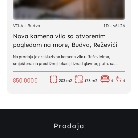
VILA - Budva
ID - v6126
Nova kamena vila sa otvorenim
pogledom na more, Budva, Reževići
Na prodaju je ekskluzivna kamena vila u Reževićima,
smještena na prestižnoj lokaciji iznad glavnog puta, sa
neometanim panoramskim pogledom...
850.000€
203
478
4
4
Prodaja