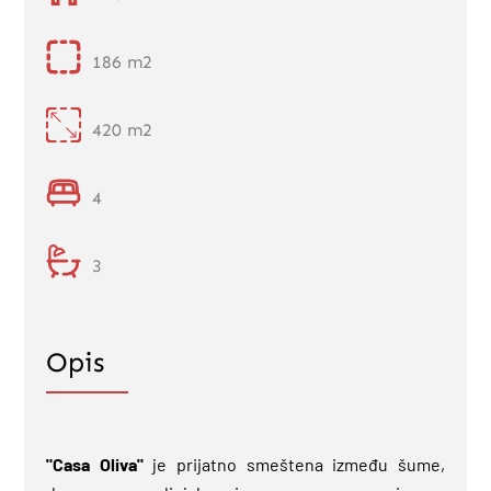
186 m2
420 m2
4
3
Opis
"Casa Oliva"
je prijatno smeštena između šume,