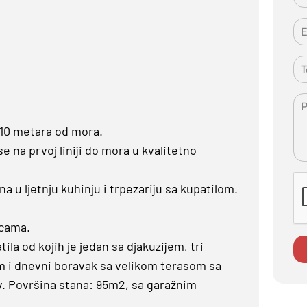
, 10 metara od mora.
e na prvoj liniji do mora u kvalitetno
na u ljetnju kuhinju i trpezariju sa kupatilom.
icama.
ila od kojih je jedan sa djakuzijem, tri
m i dnevni boravak sa velikom terasom sa
iv. Površina stana: 95m2, sa garažnim