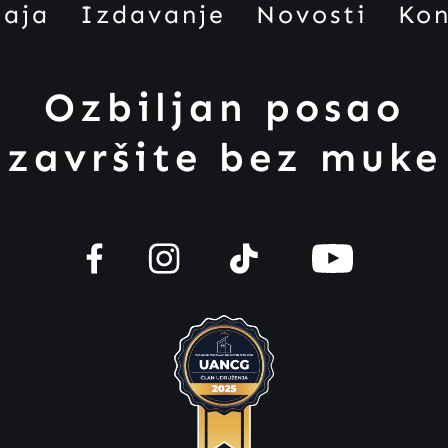
daja
Izdavanje
Novosti
Kon
Ozbiljan posao
završite bez muke