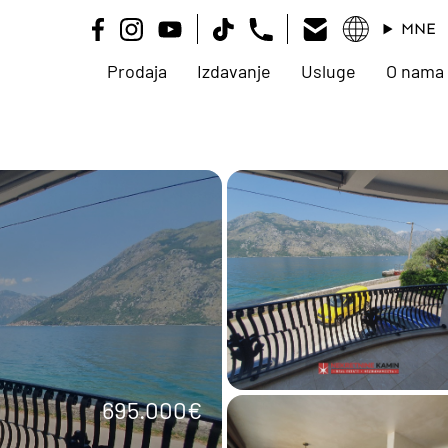
MNE
Prodaja
Izdavanje
Usluge
O nama
695.000€