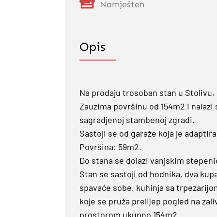
Namješten
Opis
Na prodaju trosoban stan u Stolivu
Zauzima površinu od 154m2 i nalazi s
sagradjenoj stambenoj zgradi.
Sastoji se od garaže koja je adaptira
Površina: 59m2.
Do stana se dolazi vanjskim stepen
Stan se sastoji od hodnika, dva kupat
spavaće sobe, kuhinja sa trpezarijo
koje se pruža prelijep pogled na zal
prostorom ukupno 154m2