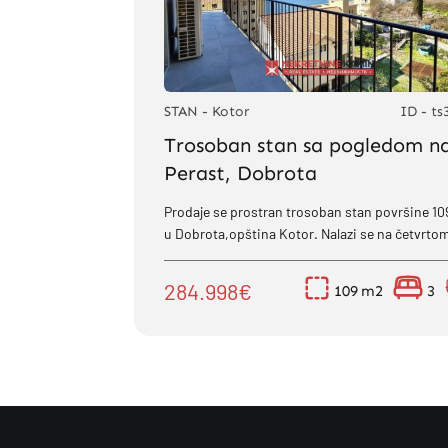
STAN - Kotor
ID - ts
Trosoban stan sa pogledom n
Perast, Dobrota
Prodaje se prostran trosoban stan površine 1
u Dobrota,opština Kotor. Nalazi se na četvrtom
spratu stambene zgrade sa liftom i sastoji se..
284.998€
109
3