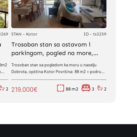
3269
STAN - Kotor
ID - ts3259
a
Trosoban stan sa ostavom i
parkingom, pogled na more,
Kotor, Dobrota
09m2
Trosoban stan sa pogledom ka moru u naselju
Dobrota, opština Kotor Površina: 88 m2 + podrum
.
6 m2 + parking. Stan se nalazi na drugom...
219.000€
2
88
3
2