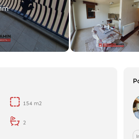
nim
Po
154 m2
2