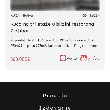
KUĆA - Budva
ID - k6214
Kuća na tri etaže u blizini restorana
Zlatibor
Na prodaju dvojna kuća površine 192m2(u stvarnosti oko
250m2) na placu 278m2. Nalazi se u blizini Druge osnovne
škole u Budvi. ...
600.000€
250
6
4
Prodaja
Izdavanje