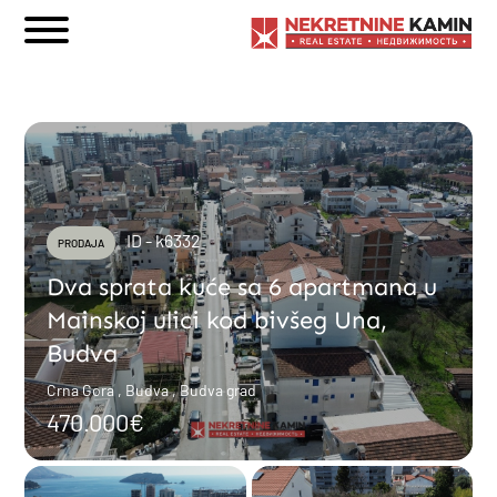
ID - k6332
PRODAJA
Dva sprata kuće sa 6 apartmana u
Mainskoj ulici kod bivšeg Una,
Budva
Crna Gora , Budva , Budva grad
470.000€