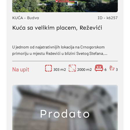
KUĆA - Budva
ID - k6257
Kuća sa velikim placem, Reževići
U jednom od najatrativnijih lokacija na Crnogorskom
primoriju u mjestu Reževići u blizini Svetog Stefana,
prodaje se započeta kuća sa uređenim...
Na upit
303
2000
6
3
Prodato