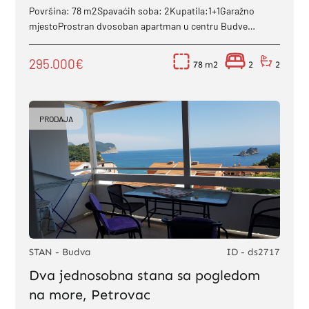
Površina: 78 m2Spavaćih soba: 2Kupatila:1+1Garažno
mjestoProstran dvosoban apartman u centru Budve
površine 78 m2, s parking mjestom u podzemnoj...
295.000€
78
2
2
PRODAJA
STAN - Budva
ID - ds2717
Dva jednosobna stana sa pogledom
na more, Petrovac