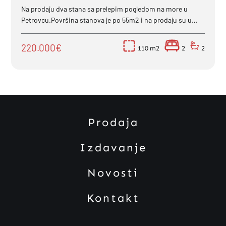
Na prodaju dva stana sa prelepim pogledom na more u
Petrovcu.Površina stanova je po 55m2 i na prodaju su u
kompletu (ukupno 110m2 - uknjiženo je u...
220.000€
110
2
2
Prodaja
Izdavanje
Novosti
Kontakt