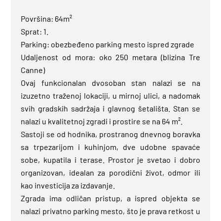
Površina: 64m²
Sprat: 1.
Parking: obezbeđeno parking mesto ispred zgrade
Udaljenost od mora: oko 250 metara (blizina Tre
Canne)
Ovaj funkcionalan dvosoban stan nalazi se na
izuzetno traženoj lokaciji, u mirnoj ulici, a nadomak
svih gradskih sadržaja i glavnog šetališta. Stan se
nalazi u kvalitetnoj zgradi i prostire se na 64 m².
Sastoji se od hodnika, prostranog dnevnog boravka
sa trpezarijom i kuhinjom, dve udobne spavaće
sobe, kupatila i terase. Prostor je svetao i dobro
organizovan, idealan za porodični život, odmor ili
kao investicija za izdavanje.
Zgrada ima odličan pristup, a ispred objekta se
nalazi privatno parking mesto, što je prava retkost u