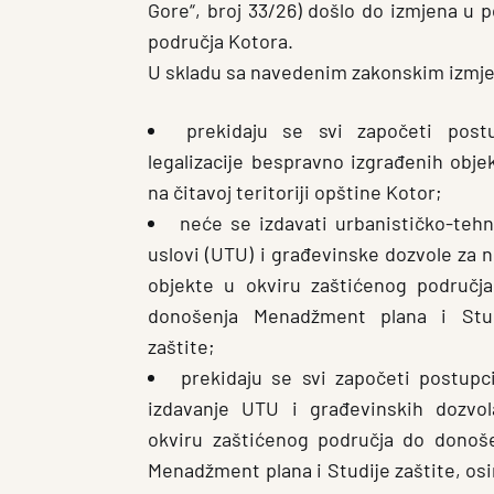
Gore“, broj 33/26) došlo do izmjena u 
područja Kotora.
U skladu sa navedenim zakonskim izmj
prekidaju se svi započeti post
legalizacije bespravno izgrađenih obje
na čitavoj teritoriji opštine Kotor;
neće se izdavati urbanističko-tehn
uslovi (UTU) i građevinske dozvole za 
objekte u okviru zaštićenog područj
donošenja Menadžment plana i Stud
zaštite;
prekidaju se svi započeti postupc
izdavanje UTU i građevinskih dozvo
okviru zaštićenog područja do donoš
Menadžment plana i Studije zaštite, os