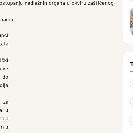
postupanju nadležnih organa u okviru zaštićenog
enama:
upci
kata
ički
nove
a do
ije
i za
la u
enja
im u