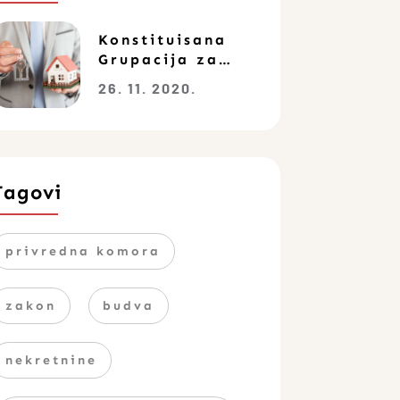
Konstituisana
Grupacija za
trgovinu
26. 11. 2020.
nekretninama
Tagovi
privredna komora
zakon
budva
nekretnine