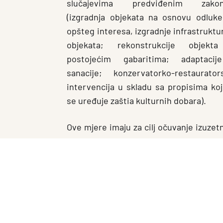
slučajevima predviđenim zako
(izgradnja objekata na osnovu odluk
opšteg interesa, izgradnje infrastruktu
objekata; rekonstrukcije objekt
postojećim gabaritima; adaptacij
sanacije; konzervatorko-restaurator
intervencija u skladu sa propisima ko
se uređuje zaštia kulturnih dobara).
Ove mjere imaju za cilj očuvanje izuzetn
istorijskog područja Kotora, kao i usk
Nadležni organi će u narednom peri
zakonskim rješenjima, a sve zaintere
prilagode važećem pravnom okviru.
O daljim koracima i eventualnim doda
obaviještena.