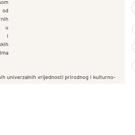
nom
e od
rnih
a u
e i
skih
jima
ih univerzalnih vrijednosti prirodnog i kulturno-
lađivanje sa međunarodnim standardima zaštite.
odu postupati isključivo u skladu sa novim
sovane strane se pozivaju da svoje aktivnosti
tnim smjernicama javnost će biti blagovremeno