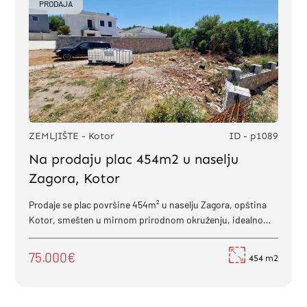
PRODAJA
ZEMLJIŠTE - Kotor
ID - p1089
Na prodaju plac 454m2 u naselju
Zagora, Kotor
Prodaje se plac površine 454m² u naselju Zagora, opština
Kotor, smešten u mirnom prirodnom okruženju, idealnom
za...
75.000€
454