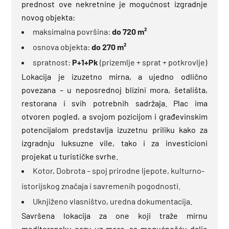
prednost ove nekretnine je mogućnost izgradnje
novog objekta:
maksimalna površina:
do 720 m²
osnova objekta:
do 270 m²
spratnost:
P+1+Pk
(prizemlje + sprat + potkrovlje)
Lokacija je izuzetno mirna, a ujedno odlično
povezana – u neposrednoj blizini mora, šetališta,
restorana i svih potrebnih sadržaja. Plac ima
otvoren pogled, a svojom pozicijom i građevinskim
potencijalom predstavlja izuzetnu priliku kako za
izgradnju luksuzne vile, tako i za investicioni
projekat u turističke svrhe.
Kotor, Dobrota – spoj prirodne ljepote, kulturno-
istorijskog značaja i savremenih pogodnosti.
Uknjiženo vlasništvo, uredna dokumentacija.
Savršena lokacija za one koji traže mirnu
mediteransku oazu uz more, sa mogućnošću dalje