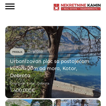
ID - p1059
PRODAJA
Urbanizovan plac sa postojećom
kućom 20m od mora, Kotor,
Dobrota
Crna Gora , Kotor , Dobrota
1.400.000€