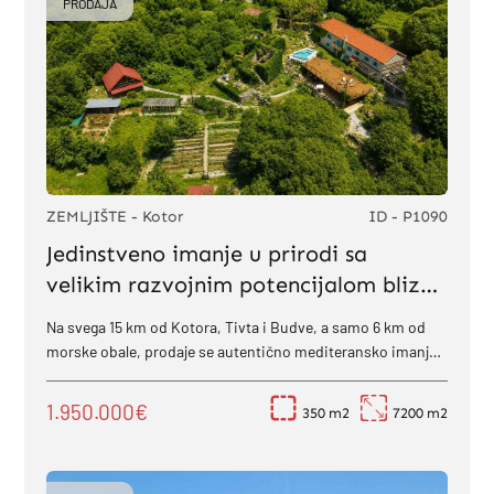
PRODAJA
ZEMLJIŠTE - Kotor
ID - P1090
Jedinstveno imanje u prirodi sa
velikim razvojnim potencijalom blizu
Kotora, Tivta i Kotora
Na svega 15 km od Kotora, Tivta i Budve, a samo 6 km od
morske obale, prodaje se autentično mediteransko imanje
koje spaja tradiciju, mir prirodnog...
1.950.000€
350
7200