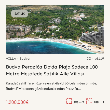
SATILIK
VILLA - Budva
ID - v6119
Budva Perazića Do’da Plaja Sadece 100
Metre Mesafede Satılık Aile Villası
Karadağ sahilinin en özel ve en etkileyici bölgelerinden birinde,
Budva Rivierası’nın gözde noktalarından Perazića...
1.200.000€
308
288