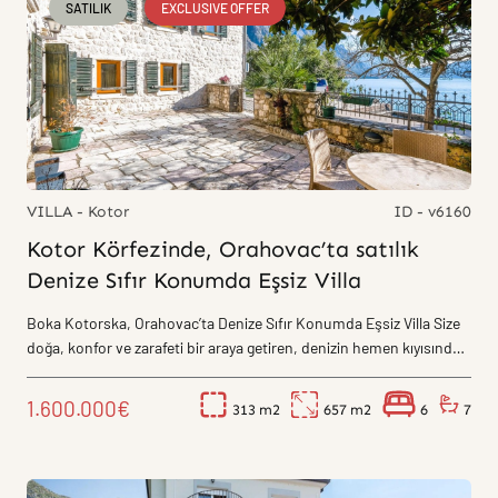
SATILIK
EXCLUSIVE OFFER
VILLA - Kotor
ID - v6160
Kotor Körfezinde, Orahovac’ta satılık
Denize Sıfır Konumda Eşsiz Villa
Boka Kotorska, Orahovac’ta Denize Sıfır Konumda Eşsiz Villa Size
doğa, konfor ve zarafeti bir araya getiren, denizin hemen kıyısında
yer...
1.600.000€
313
657
6
7