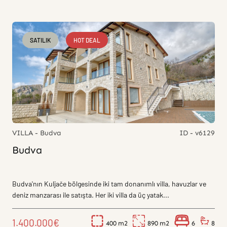
SATILIK
HOT DEAL
VILLA - Budva
ID - v6129
Budva
Budva'nın Kuljače bölgesinde iki tam donanımlı villa, havuzlar ve
deniz manzarası ile satışta. Her iki villa da üç yatak...
1.400.000€
400
890
6
8