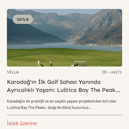
SATILIK
VILLA
ID - v6171
Karadağ’ın İlk Golf Sahası Yanında
Ayrıcalıklı Yaşam: Luštica Bay The Peaks
Rezidansları
Karadağ’ın en prestijli ve en seçkin yaşam projelerinden biri olan
Luštica Bay The Peaks, doğa ile lüksü kusursuz...
İstek üzerine