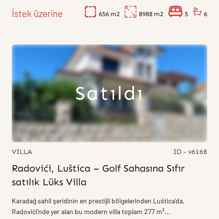
İstek üzerine
656
8988
5
6
Satıldı
VILLA
ID - v6168
Radovići, Luštica – Golf Sahasına Sıfır
satılık Lüks Villa
Karadağ sahil şeridinin en prestijli bölgelerinden Luštica’da,
Radovići’nde yer alan bu modern villa toplam 277 m²...