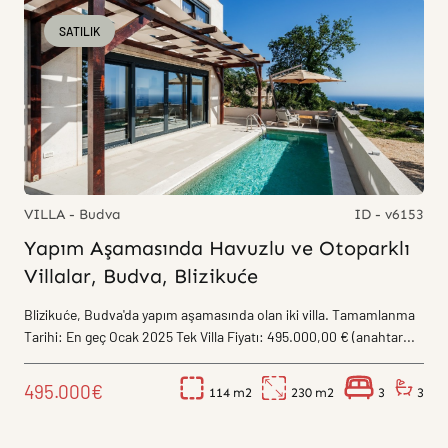
SATILIK
VILLA - Budva
ID - v6153
Yapım Aşamasında Havuzlu ve Otoparklı
Villalar, Budva, Blizikuće
Blizikuće, Budva'da yapım aşamasında olan iki villa. Tamamlanma
Tarihi: En geç Ocak 2025 Tek Villa Fiyatı: 495.000,00 € (anahtar...
495.000€
114
230
3
3