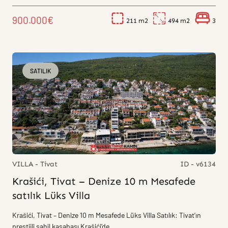
900.000€
211
494
3
SATILIK
VILLA - Tivat
ID - v6134
Krašići, Tivat – Denize 10 m Mesafede
satılık Lüks Villa
Krašići, Tivat – Denize 10 m Mesafede Lüks Villa Satılık: Tivat’ın
prestijli sahil kasabası Krašići’de,...