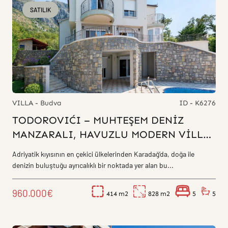
SATILIK
VILLA - Budva
ID - K6276
TODOROVIĆI – MUHTEŞEM DENİZ
MANZARALI, HAVUZLU MODERN VİLLA
LÜKS YAŞAM VE ÜST SEGMENT YATIRIMI
Adriyatik kıyısının en çekici ülkelerinden Karadağ’da, doğa ile
BİR ARADA
denizin buluştuğu ayrıcalıklı bir noktada yer alan bu...
960.000€
414
828
5
5