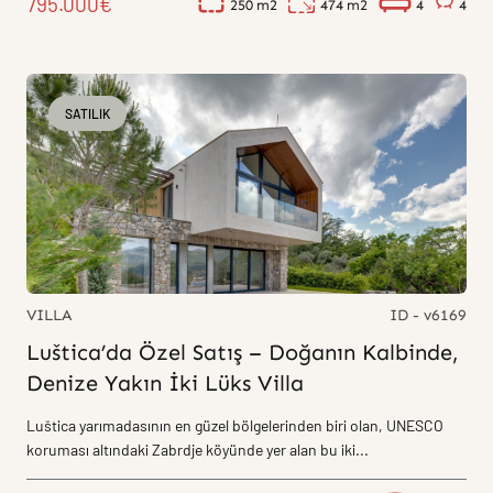
795.000€
250
474
4
4
SATILIK
VILLA
ID - v6169
Luštica’da Özel Satış – Doğanın Kalbinde,
Denize Yakın İki Lüks Villa
Luštica yarımadasının en güzel bölgelerinden biri olan, UNESCO
koruması altındaki Zabrdje köyünde yer alan bu iki...