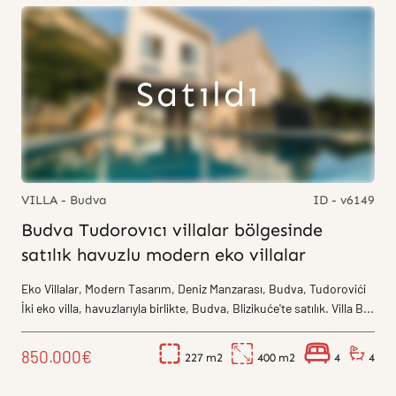
Satıldı
VILLA - Budva
ID - v6149
Budva Tudorovıcı villalar bölgesinde
satılık havuzlu modern eko villalar
Eko Villalar, Modern Tasarım, Deniz Manzarası, Budva, Tudorovići
İki eko villa, havuzlarıyla birlikte, Budva, Blizikuće'te satılık. Villa B...
850.000€
227
400
4
4