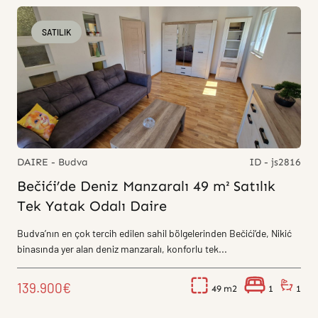
SATILIK
DAIRE - Budva
ID - js2816
Bečići’de Deniz Manzaralı 49 m² Satılık
Tek Yatak Odalı Daire
Budva’nın en çok tercih edilen sahil bölgelerinden Bečići’de, Nikić
binasında yer alan deniz manzaralı, konforlu tek...
139.900€
49
1
1