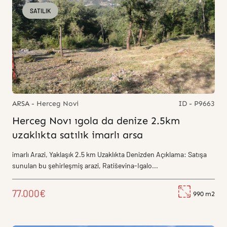
SATILIK
ARSA - Herceg Novi
ID - P9663
Herceg Novı ıgola da denize 2.5km
uzaklıkta satılık imarlı arsa
imarlı Arazi, Yaklaşık 2.5 km Uzaklıkta Denizden Açıklama: Satışa
sunulan bu şehirleşmiş arazi, Ratiševina-Igalo...
77.000€
990