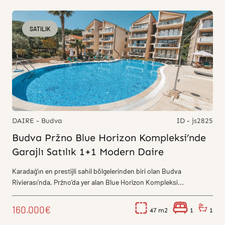
SATILIK
DAIRE - Budva
ID - js2825
Budva Pržno Blue Horizon Kompleksi’nde
Garajlı Satılık 1+1 Modern Daire
Karadağ’ın en prestijli sahil bölgelerinden biri olan Budva
Rivierası’nda, Pržno’da yer alan Blue Horizon Kompleksi...
160.000€
47
1
1