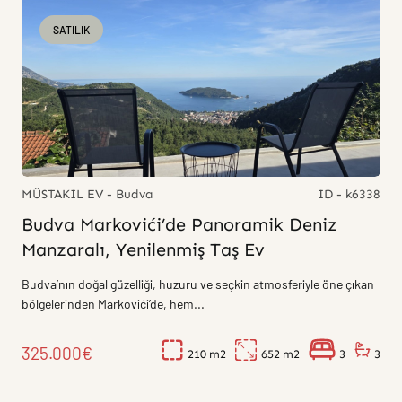
SATILIK
MÜSTAKIL EV - Budva
ID - k6338
Budva Markovići’de Panoramik Deniz
Manzaralı, Yenilenmiş Taş Ev
Budva’nın doğal güzelliği, huzuru ve seçkin atmosferiyle öne çıkan
bölgelerinden Markovići’de, hem...
325.000€
210
652
3
3