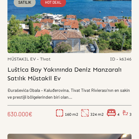
SATILIK
HOT DEAL
MÜSTAKIL EV - Tivat
ID - k6346
Luštica Bay Yakınında Deniz Manzaralı
Satılık Müstakil Ev
Đuraševića Obala – Kaluđerovina, Tivat Tivat Rivierası’nın en sakin
ve prestijli bölgelerinden biri olan...
630.000€
160
324
4
3