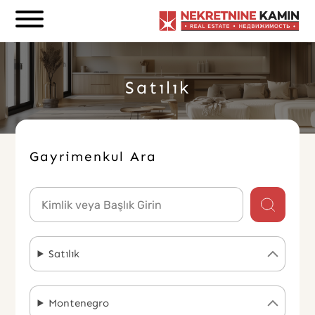
Hoşgeldin
Genelde Birkaç Dk İçerisinde Dönüş Yapıyoruz
Satılık
Gayrimenkul Ara
Satılık
Montenegro