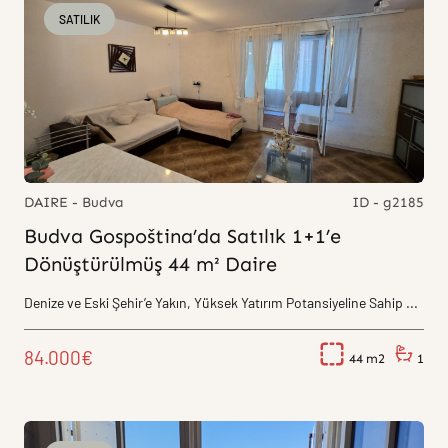
SATILIK
DAIRE - Budva
ID - g2185
Budva Gospoština’da Satılık 1+1’e
Dönüştürülmüş 44 m² Daire
Denize ve Eski Şehir’e Yakın, Yüksek Yatırım Potansiyeline Sahip ...
84.000€
44
1