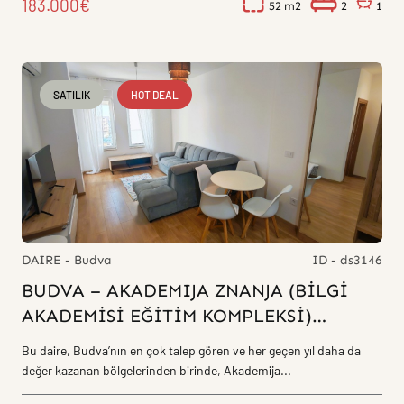
183.000€
52
2
1
SATILIK
HOT DEAL
DAIRE - Budva
ID - ds3146
BUDVA – AKADEMIJA ZNANJA (BİLGİ
AKADEMİSİ EĞİTİM KOMPLEKSİ)
YAKININDA DONANIMLI 2+1 DAİRE
Bu daire, Budva’nın en çok talep gören ve her geçen yıl daha da
değer kazanan bölgelerinden birinde, Akademija...