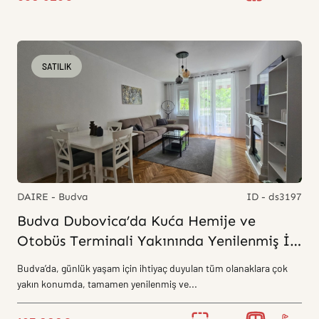
SATILIK
DAIRE - Budva
ID - ds3197
Budva Dubovica’da Kuća Hemije ve
Otobüs Terminali Yakınında Yenilenmiş İki
Yatak Odalı Satılık Daire
Budva’da, günlük yaşam için ihtiyaç duyulan tüm olanaklara çok
yakın konumda, tamamen yenilenmiş ve...