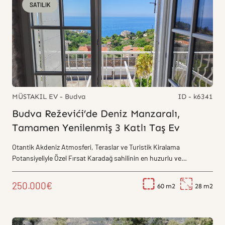
SATILIK
MÜSTAKIL EV - Budva
ID - k6341
Budva Reževići’de Deniz Manzaralı,
Tamamen Yenilenmiş 3 Katlı Taş Ev
Otantik Akdeniz Atmosferi, Teraslar ve Turistik Kiralama
Potansiyeliyle Özel Fırsat Karadağ sahilinin en huzurlu ve
karakterli...
250.000€
60
28