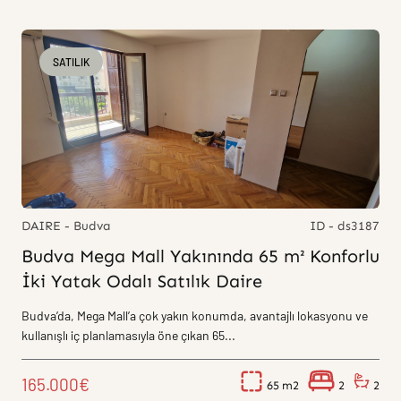
SATILIK
DAIRE - Budva
ID - ds3187
Budva Mega Mall Yakınında 65 m² Konforlu
İki Yatak Odalı Satılık Daire
Budva’da, Mega Mall’a çok yakın konumda, avantajlı lokasyonu ve
kullanışlı iç planlamasıyla öne çıkan 65...
165.000€
65
2
2